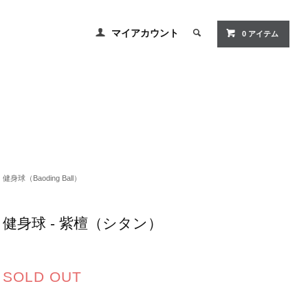
マイアカウント
0 アイテム
健身球（Baoding Ball）
健身球 - 紫檀（シタン）
SOLD OUT