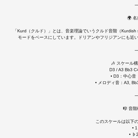
🌍 
「Kurd（クルド）」とは、音楽理論でいうクルド音階（Kurdis
モードをベースにしています。ドリアンやフリジアンにも近
🎶 スケール
D3 / A3 Bb3 C
• D3：中心
• メロディ音：A3, Bb3, C
🎼 音
このスケールは以下
• 
• ♭