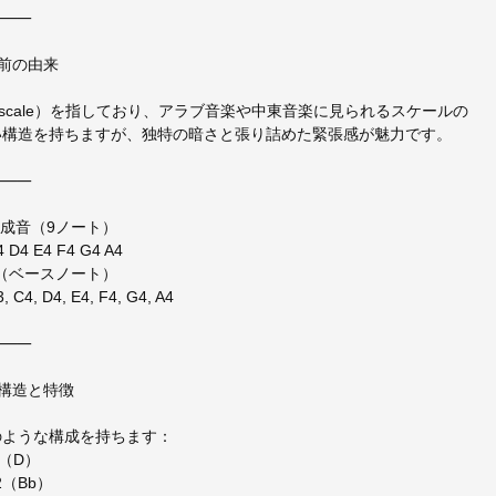
⸻
名前の由来
h scale）を指しており、アラブ音楽や中東音楽に見られるスケールの
い構造を持ちますが、独特の暗さと張り詰めた緊張感が魅力です。
⸻
構成音（9ノート）
4 D4 E4 F4 G4 A4
音（ベースノート）
4, D4, E4, F4, G4, A4
⸻
階構造と特徴
のような構成を持ちます：
1（D）
2（Bb）