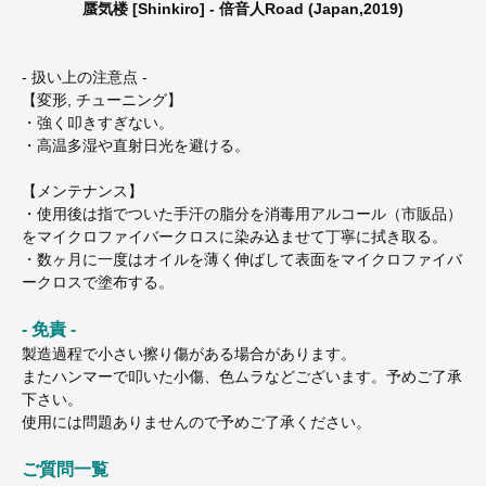
蜃気楼 [Shinkiro] - 倍音人Road (Japan,2019)
- 扱い上の注意点 -
【変形, チューニング】
・強く叩きすぎない。
・高温多湿や直射日光を避ける。
【メンテナンス】
・使用後は指でついた手汗の脂分を消毒用アルコール（市販品）
をマイクロファイバークロスに染み込ませて丁寧に拭き取る。
・数ヶ月に一度はオイルを薄く伸ばして表面をマイクロファイバ
ークロスで塗布する。
- 免責 -
製造過程で小さい擦り傷がある場合があります。
またハンマーで叩いた小傷、色ムラなどございます。予めご了承
下さい。
使用には問題ありませんので予めご了承ください。
ご質問一覧