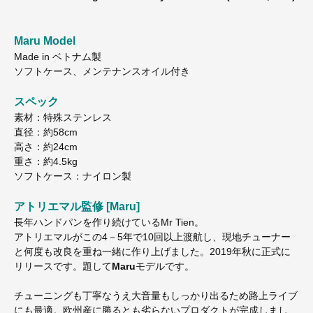
Maru Model
Made in ベトナム製
ソフトケース、メンテナンスオイル付き
スペック
素材：特殊ステンレス
直径：約58cm
高さ：約24cm
重さ：約4.5kg
ソフトケース：ナイロン製
アトリエマル監修 [Maru]
長年ハンドパンを作り続けているMr Tien。
アトリエマルがこの4－5年で10回以上渡航し、現地チューナー
と何度も改良を重ね一緒に作り上げました。2019年秋に正式に
リリースです。題して
Maru
モデルです。
チューニングも丁寧なうえ大音量もしっかり出るため路上ライブ
にも最適。欧州産に勝るとも劣らないプロダクトが完成しまし