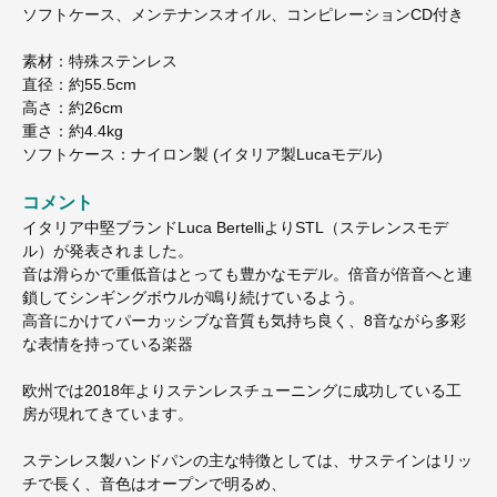
ソフトケース、メンテナンスオイル、コンピレーションCD付き
素材：特殊ステンレス
直径：約55.5cm
高さ：約26cm
重さ：約4.4kg
ソフトケース：ナイロン製 (イタリア製Lucaモデル)
コメント
イタリア中堅ブランドLuca BertelliよりSTL（ステレンスモデ
ル）が発表されました。
音は滑らかで重低音はとっても豊かなモデル。倍音が倍音へと連
鎖してシンギングボウルが鳴り続けているよう。
高音にかけてパーカッシブな音質も気持ち良く、8音ながら多彩
な表情を持っている楽器
欧州では2018年よりステンレスチューニングに成功している工
房が現れてきています。
ステンレス製ハンドパンの主な特徴としては、サステインはリッ
チで長く、音色はオープンで明るめ、